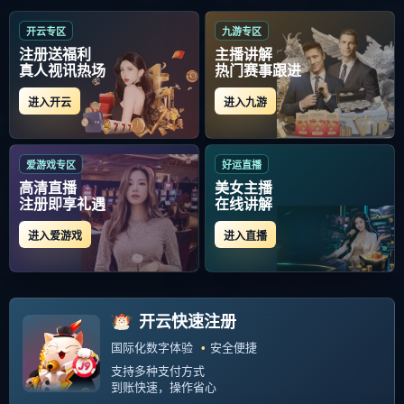
首页
> 伤情更新环节打磨
伤情更新环节打磨
转会期丹佛掘金调整名单以备葡超，伤情更新环
节打磨，压力陡增，身体对抗强度拉满-九游娱乐
2026-03-12 11:00:04
‹‹
1
››
关于我们